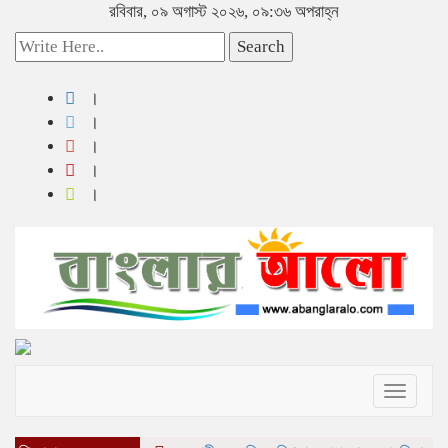
রবিবার, ০৯ অগাস্ট ২০২৬, ০৯:৩৬ অপরাহ্ন
Search
Toggle
navigat