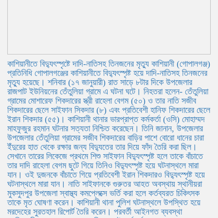
কাশিয়ানীতে বিদ্যুৎস্পৃষ্টে দাদি-নাতিসহ তিনজনের মৃত্যু কাশিয়ানী (গোপালগঞ্জ)
প্রতিনিধি গোপালগঞ্জের কাশিয়ানীতে বিদ্যুৎস্পৃষ্ট হয়ে দাদি-নাতিসহ তিনজনের
মৃত্যু হয়েছে। শনিবার (১৭ জানুয়ারী) রাত সাড়ে ৮টার দিকে উপজেলার
রাজপাট ইউনিয়নের তেঁতুলিয়া গ্রামে এ ঘটনা ঘটে। নিহতরা হলেন- তেঁতুলিয়া
গ্রামের মোশারেফ শিকদারের স্ত্রী রাহেলা বেগম (৫০) ও তার নাতি সজীব
শিকদারের ছেলে সাইফান সিকদার (৮) এবং প্রতিবেশী হানিফ শিকদারের ছেলে
ইরান শিকদার (৫৫)। কাশিয়ানী থানার ভারপ্রাপ্ত কর্মকর্তা (ওসি) মোহাম্মদ
মাহফুজুর রহমান ঘটনার সত্যতা নিশ্চিত করেছেন। তিনি জানান, উপজেলার
উপজেলার তেঁতুলিয়া গ্রামের সজীব শিকদারের বাড়ির পাশে বোরো ধানের চারা
ইঁদুরের হাত থেকে রক্ষার জন্য বিদ্যুতের তার দিয়ে ফাঁদ তৈরি করা ছিল।
সেখানে তারের লিকেজে প্রথমে শিশু সাইফান বিদ্যুৎস্পৃষ্ট হলে তাকে বাঁচাতে
তার দাদি রাহেলা বেগম ছুটে গিয়ে তিনিও বিদ্যুৎস্পৃষ্ট হয়ে ঘটনাস্থলে মারা
যান। ওই দুজনকে বাঁচাতে গিয়ে প্রতিবেশী ইরান শিকদারও বিদ্যুৎস্পৃষ্ট হয়ে
ঘটনাস্থলে মারা যান। নাতি সাইফানকে গুরুতর আহত অবস্থায় স্থানীয়রা
মুকসুদপুর উপজেলা স্বাস্থ্য কমপ্লেক্সে ভর্তি করা হলে কর্তব্যরত চিকিৎসক
তাকে মৃত ঘোষণা করেন। কাশিয়ানী থানা পুলিশ ঘটনাস্থলে উপস্থিত হয়ে
মরদেহের সুরতহাল রিপোর্ট তৈরি করেন। পরবর্তী আইনগত ব্যবস্থা