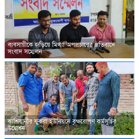
ব্যবসায়ীকে জড়িয়ে মিথ্যা অপপ্রচারের প্রতিবাদে
সংবাদ সম্মেলন
কাশিয়ানীর ফুকরা ইউনিয়নে বৃক্ষরোপণ কর্মসূচির
উদ্বোধন