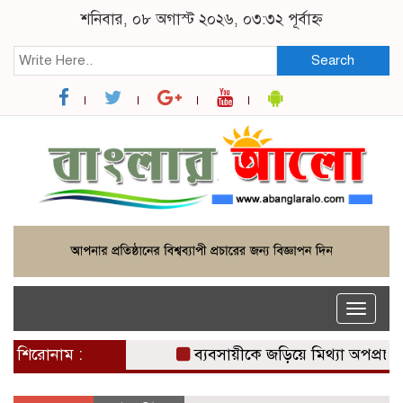
শনিবার, ০৮ অগাস্ট ২০২৬, ০৩:৩২ পূর্বাহ্ন
Search
Toggle
naviga
শিরোনাম :
ব্যবসায়ীকে জড়িয়ে মিথ্যা অপপ্রচারের