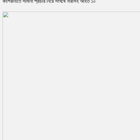
কাশিয়ানীতে সীমানা প্রাচীর নিয়ে সংঘর্ষে নারীসহ আহত ১০