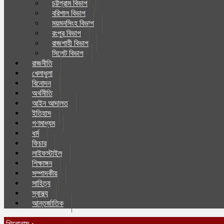
চট্টগ্রাম বিভাগ
বরিশাল বিভাগ
ময়মনসিংহ বিভাগ
রংপুর বিভাগ
রাজশাহী বিভাগ
সিলেট বিভাগ
রাজনীতি
খেলাধুলা
বিনোদন
অর্থনীতি
আইন আদালত
ইতিহাস
গণমাধ্যম
ধর্ম
ফিচার
লাইফস্টাইল
শিক্ষাঙ্গন
সম্পাদকীয়
সাহিত্য
স্বাস্থ্য
আন্তর্জাতিক
শিরোনাম :