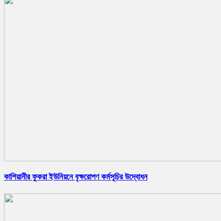
কাশিয়ানীর ফুকরা ইউনিয়নে বৃক্ষরোপণ কর্মসূচির উদ্বোধন