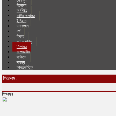
খেলাধুলা
বিনোদন
অর্থনীতি
আইন আদালত
ইতিহাস
গণমাধ্যম
ধর্ম
ফিচার
লাইফস্টাইল
শিক্ষাঙ্গন
সম্পাদকীয়
সাহিত্য
স্বাস্থ্য
আন্তর্জাতিক
শিরোনাম :
শিক্ষাঙ্গন