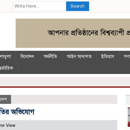
Search
লাধুলা
বিনোদন
অর্থনীতি
আইন আদালত
ইতিহাস
গণম
তর্জাতিক
াদেশ
র্নীতির অভিযোগ
me View