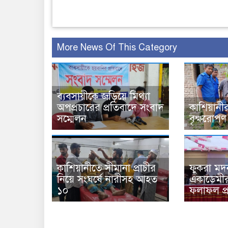
More News Of This Category
ব্যবসায়ীকে জড়িয়ে মিথ্যা
অপপ্রচারের প্রতিবাদে সংবাদ
কাশিয়ানী
সম্মেলন
বৃক্ষরোপণ 
কাশিয়ানীতে সীমানা প্রাচীর
ফুকরা ম
নিয়ে সংঘর্ষে নারীসহ আহত
একাডেমীর 
১০
ফলাফল প্