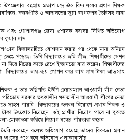
ছ
পজেলার বহুগ্রাম প্রতাপ চন্দ্র উচ্চ বিদ্যালয়ের প্রধান শিক্ষক
ক
গবাণিজ্য, স্বজনপ্রীতি ও আদালতের ভুয়া কাগজপত্র তৈরিসহ নানা
স
উ
প
ব
িচালক এবং গোপালগঞ্জ জেলা প্রশাসক বরাবর লিখিত অভিযোগ
ত
ীর কুমার দাস।
ত
ব
ন বিশ^াস বিদ্যালয়টিতে যোগদান করার পর থেকে নানা অনিয়ম
ব
্থা ভেঙে পড়েছে। তিনি বিদ্যালয়ের জমি লীজ, শিক্ষার্থীদের সেশন
ঘ
 না দিয়ে নিজের কাছে রেখে ইচ্ছামতো ব্যয় করেন। শিক্ষার্থীদের
অ
ভ
া। বিদ্যালয়ের আয়-ব্যয় গোপন করে লাখ লাখ টাকা আত্মসাৎ
ক
ম
আ
ান শিক্ষক ও তার ভগ্নিপতি ইউপি চেয়ারম্যান আওয়ামী লীগ নেতা
ও
পরিতোষ সরকার তৎকালীন ক্ষমতাসীন আওয়ামী লীগের নেতা
তে সাহস পায়নি। বিদ্যালয়ের জনবল নিয়োগে প্রধান শিক্ষক ও
র টাকা উৎকোচ নিয়েছেন। ওই প্রার্থীরা নিয়োগ পাবে না বুঝতে
ামলা-মোকাদ্দমা করিয়ে নিয়োগ বন্ধের পাঁয়তারা করেন।
তৈরি করেছেন বলেও অভিযোগ রয়েছে তাদের বিরুদ্ধে। প্রধান
টি আজ ধ্বংসের পথে বলে অভিযোগ এলাকাবাসীর।