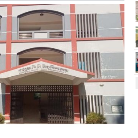
ত
স
ত
ত
ব
স