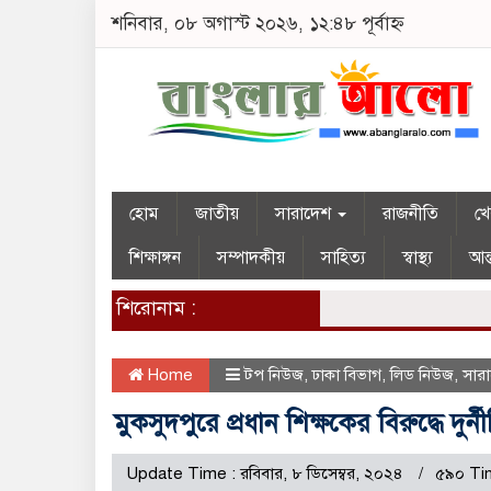
শনিবার, ০৮ অগাস্ট ২০২৬, ১২:৪৮ পূর্বাহ্ন
হোম
জাতীয়
সারাদেশ
রাজনীতি
খে
শিক্ষাঙ্গন
সম্পাদকীয়
সাহিত্য
স্বাস্থ্য
আন্
শিরোনাম :
Home
টপ নিউজ
,
ঢাকা বিভাগ
,
লিড নিউজ
,
সার
মুকসুদপুরে প্রধান শিক্ষকের বিরুদ্ধে দু
Update Time : রবিবার, ৮ ডিসেম্বর, ২০২৪
৫৯০ Ti