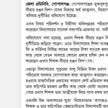
জেলা প্রতিনিধি, গোপালগঞ্জ:
গোপালগঞ্জের মুকসুদপুর উ
নীহার রঞ্জন বিশ^াসের বিরুদ্ধে অর্থ আত্মসাৎ, নিয়ো
অনিয়ম-দুর্নীতির অভিযোগ উঠেছে।
এসব বিষয় পরিদর্শন ও নিরীক্ষা অধিদপ্তরের পর
করেছেন বিদ্যালয়ের সাবেক সভাপতি প্রফেসর ডা. অধ
অভিযোগে বলা হয়েছে, প্রধান শিক্ষক নীহার রঞ্জ
দুর্নীতিতে জড়িয়ে পড়েন। এতে বিদ্যালয়ের শিক্ষা ব্যবস
ফি ও ভর্তিসহ বিভিন্ন খাতের আয়ের টাকা ব্যাংকে জমা
কাছ থেকে বেতন আদায়ে কোনো প্রকার রশিদ দেন ন
করেছেন প্রধান শিক্ষক নীহার রঞ্জন বিশ^াস।
এছাড়া বিদ্যালয়ের পুকুরের বালু বিক্রির টাকা প্রধ
পরিতোষ সরকার যোগসাজস করে আত্মসাৎ করেছেন। 
হওয়ায় রাজনৈতিক প্রভাবের কারণে কেউ প্রতিবাদ কর
তার ভগ্নিপতি ছয়জন প্রার্থীর কাছ থেকে মোটা অংকে
পেরে প্রধান শিক্ষক তার আত্মীয়কে দিয়ে নানা রকম ম
এমনকি উচ্চ আদালতের ভুয়া ‘নিষেধাজ্ঞার’ কাগজও 
শিক্ষক ও তার ভগ্নিপতির স্বেচ্ছাচারিতায় বিদ্যালয়