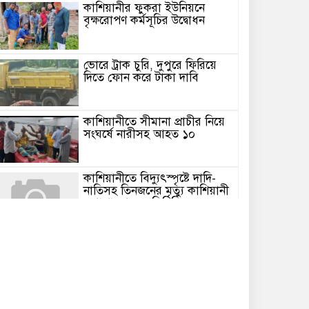
কাশিয়ানীর ফুকরা ইউনিয়নে
বৃক্ষরোপণ কর্মসূচির উদ্বোধন
ভোরে ট্রাক চুরি, দুপুরে ফিরিয়ে
দিতে ফোন করে টাকা দাবি
কাশিয়ানীতে সীমানা প্রাচীর নিয়ে
সংঘর্ষে নারীসহ আহত ১০
কাশিয়ানীতে বিদ্যুৎস্পৃষ্টে দাদি-
নাতিসহ তিনজনের মৃত্যু কাশিয়ানী
(গোপালগঞ্জ) প্রতিনিধি
গোপালগঞ্জের কাশিয়ানীতে
বিদ্যুৎস্পৃষ্ট হয়ে দাদি-নাতিসহ
িনজনের মৃত্যু হয়েছে। শনিবার (১৭ জানুয়ারী) রাত
াড়ে ৮টার দিকে উপজেলার রাজপাট ইউনিয়নের
েঁতুলিয়া গ্রামে এ ঘটনা ঘটে। নিহতরা হলেন-
েঁতুলিয়া গ্রামের মোশারেফ শিকদারের স্ত্রী রাহেলা
েগম (৫০) ও তার নাতি সজীব শিকদারের ছেলে
াইফান সিকদার (৮) এবং প্রতিবেশী হানিফ শিকদারের