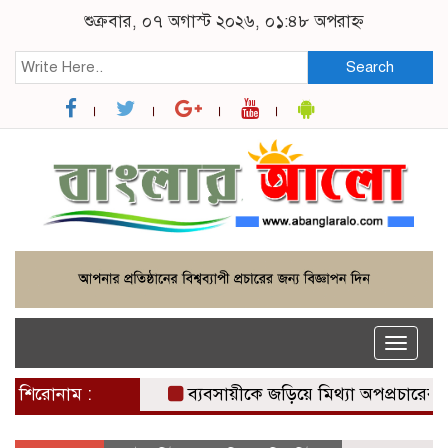
শুক্রবার, ০৭ অগাস্ট ২০২৬, ০১:৪৮ অপরাহ্ন
Search
Toggle
naviga
শিরোনাম :
ব্যবসায়ীকে জড়িয়ে মিথ্যা অপপ্রচারের প্রতি