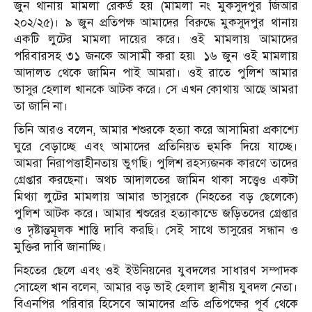
জুন থানায় মামলা রেকর্ড হয় (মামলা নং মুকসুদপুর জিআর
২০২/২৫)। ৯ জুন প্রতিপক্ষ আমাদের বিরুদ্ধে মুকসুদপুর থানায়
একটি লুটের মামলা দায়ের করে। ওই মামলায় আমাদের
পরিবারসহ ৩১ জনকে আসামী করা হয়৷ ১৬ জুন ওই মামলায়
আদালত থেকে জামিন পাই আমরা। ওই রাতে পুলিশ আমার
ভাসুর হেলাল খানকে আটক করে। সে এখন কোথায় আছে আমরা
তা জানি না।
তিনি আরও বলেন, আমার শশুরকে হত্যা করে আসামিরা প্রকাশ্যে
ঘুরে বেড়াচ্ছে এবং আমাদের প্রতিনিয়ত হুমকি দিয়ে যাচ্ছে।
আমরা নিরাপত্তাহীনতায় ভুগছি। পুলিশ রহস্যজনক কারণে তাদের
গ্রেপ্তার করছেনা। অথচ আদালতের জামিন থাকা সত্ত্বেও একটা
মিথ্যা লুটের মামলায় আমার ভাসুরকে (নিহতের বড় ছেলেকে)
পুলিশ আটক করে। আমার শ্বশুরের হত্যাকান্ডে জড়িতদের গ্রেপ্তার
ও দৃষ্টান্তমূলক শাস্তি দাবি করছি। সেই সাথে ভাসুরের সন্ধান ও
মুক্তির দাবি জানাচ্ছি।
নিহতের ছেলে এবং ওই ইউনিয়নের যুবদলের সাধারণ সম্পাদক
সোহেল খান বলেন, আমার বড় ভাই হেলাল স্থানীয় যুবদল নেতা।
বিএনপির পরিবার হিসেবে আমাদের প্রতি প্রতিপক্ষের পূর্ব থেকে