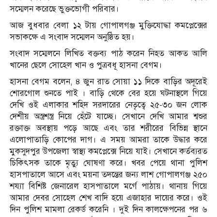
সম্মেলন করেছে ভুক্তভোগী পরিবার।
আজ বুধবার বেলা ১২ টায় গোপালগঞ্জ মুক্তিযোদ্ধা কমপ্লেক্সের
সভাকক্ষে এ সংবাদ সম্মেলন অনুষ্ঠিত হয়।
সংবাদ সম্মেলনে লিখিত বক্তব্য পাঠ করেন নিহত আকত আলি
খানের ছেলে সোহেল খান ও পুত্রবধূ হাসনা বেগম।
হাসনা বেগম বলেন, ৪ জুন রাত সোয়া ১১ দিকে বাড়ির অদূরেই
শোরগোল শুনতে পাই । বাড়ি থেকে বের হয়ে ঘটনাস্থলে গিয়ে
দেখি ওই এলাকার শহিদ সরদারের নেতৃত্বে ২৫-৩০ জন লোক
দেশীয় অস্ত্রশস্ত্র নিয়ে হেঁটে যাচ্ছে। সেখানে দেখি আমার শ্বশুর
রক্তাক্ত অবস্থায় পড়ে আছে এবং তার শরীরের বিভিন্ন স্থানে
এলোপাতাড়ি কোপের দাগ। এ সময় আমরা তাকে উদ্ধার করে
মুকসুদপুর উপজেলা স্বাস্থ্য কমপ্লেক্সে নিয়ে যাই। সেখানে কর্তব্যরত
চিকিৎসক তাকে মৃত্যু ঘোষণা করে। খবর পেয়ে থানা পুলিশ
হাসপাতালে আসে এবং ময়না তদন্তের জন্য লাশ গোপালগঞ্জ ২৫০
শয্যা বিশিষ্ট জেনারেল হাসপাতালে মর্গে পাঠায়। থানায় গিয়ে
আমার দেবর সোহেল শেখ বাদি হয়ে এজাহার দায়ের করে। ওই
দিন পুলিশ মামলা রেকর্ড করেনি । দুই দিন কালক্ষেপনের পর ৬