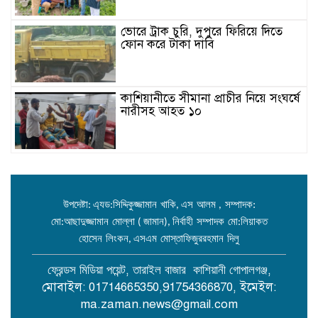
ভোরে ট্রাক চুরি, দুপুরে ফিরিয়ে দিতে
ফোন করে টাকা দাবি
কাশিয়ানীতে সীমানা প্রাচীর নিয়ে সংঘর্ষে
নারীসহ আহত ১০
কাশিয়ানীতে বিদ্যুৎস্পৃষ্টে দাদি-নাতিসহ
তিনজনের মৃত্যু কাশিয়ানী (গোপালগঞ্জ)
প্রতিনিধি গোপালগঞ্জের কাশিয়ানীতে
বিদ্যুৎস্পৃষ্ট হয়ে দাদি-নাতিসহ তিনজনের
উপদেষ্টা
এ্যড
সিদ্দিকুজ্জামান
খাকি
এস
আলম
সম্পাদক:
:
:
,
,
মৃত্যু হয়েছে। শনিবার (১৭ জানুয়ারী)
মো
আছাদুজ্জামান
মোল্লা
জামান
নির্বাহী
সম্পাদক
মো
লিয়াকত
:
(
),
:
রাত সাড়ে ৮টার দিকে উপজেলার রাজপাট ইউনিয়নের তেঁতুলিয়া
হোসেন
লিংকন
এসএম
মোস্তাফিজুররহমান
দিলু
,
গ্রামে এ ঘটনা ঘটে। নিহতরা হলেন- তেঁতুলিয়া গ্রামের মোশারেফ
শিকদারের স্ত্রী রাহেলা বেগম (৫০) ও তার নাতি সজীব শিকদারের
ছেলে সাইফান সিকদার (৮) এবং প্রতিবেশী হানিফ শিকদারের
,
,
ফ্রেন্ডস
মিডিয়া
পয়েন্ট
তারাইল
বাজার
কাশিয়ানী
গোপালগঞ্জ
ছেলে ইরান শিকদার (৫৫)। কাশিয়ানী থানার ভারপ্রাপ্ত কর্মকর্তা
মোবাইল: 01714665350,91754366870, ইমেইল:
(ওসি) মোহাম্মদ মাহফুজুর রহমান ঘটনার সত্যতা নিশ্চিত
ma.zaman.news@gmail.com
করেছেন। তিনি জানান, উপজেলার উপজেলার তেঁতুলিয়া গ্রামের