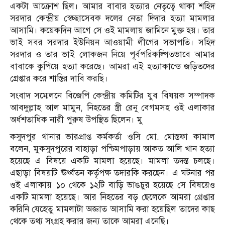
একটা আক্রোশ ছিল। আমার বাবার হত্যার নেতৃত্বে থাকা শহিদ
সরদার কেন্দ্রীয় স্বেচ্ছাসেবক দলের নেতা দিদার হত্যা মামলার
আসামি। কয়েকদিন আগে সে ওই মামলায় জামিনে মুক্ত হয়। তার
ভাই সবর সরদার ইউনিয়ন আওয়ামী লীগের সভাপতি। সহিদ
সরদার ও তার ভাই লোকজন নিয়ে পূর্বপরিকল্পিতভাবে আমার
বাবাকে কুপিয়ে হত্যা করেছে। আমরা এই হত্যাকান্ডে জড়িতদের
গ্রেপ্তার করে শাস্তির দাবি করছি।
সংবাদ সম্মেলনে বিজেপি কেন্দ্রীয় কমিটির যুব বিষয়ক সম্পাদক
আবদুল্লাহ আল মামুন, নিহতের স্ত্রী রেনু বেগমসহ ওই এলাকার
অর্ধশতাধিক নারী পুরুষ উপস্থিত ছিলেন। মু
কসুদপুর থানার ভারপ্রাপ্ত কর্মকর্তা ওসি মো. মোস্তফা কামাল
বলেন, মুকসুদপুরের বাহাড়া পশ্চিমপাড়ায় আকত আলি খান হত্যা
হয়েছে এ বিষয়ে একটি মামলা হয়েছে। মামলা তদন্ত চলছে।
এছাড়া বিষয়টি ঊর্ধ্বতন কর্তৃপক্ষ তদারকি করছেন। এ ঘটনার পর
ওই এলাকায় ১০ থেকে ১২টি বাড়ি ভাঙচুর হয়েছে সে বিষয়েও
একটি মামলা হয়েছে। আর নিহতের বড় ছেলেকে আমরা গ্রেপ্তার
করিনি যেহেতু মামলাটা অজ্ঞাত আসামি করা হয়েছিল তাদের কাছ
থেকে তথ্য সংগ্রহ করার জন্য তাকে আমরা এনেছি।