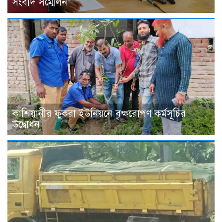
সংবাদ সম্মেলন
কাশিয়ানীর ফুকরা ইউনিয়নে বৃক্ষরোপণ কর্মসূচির
উদ্বোধন