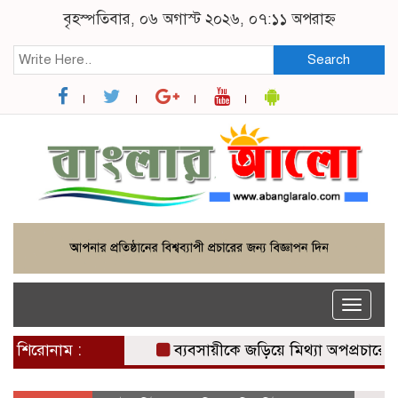
বৃহস্পতিবার, ০৬ অগাস্ট ২০২৬, ০৭:১১ অপরাহ্ন
Search
Toggle
naviga
শিরোনাম :
ব্যবসায়ীকে জড়িয়ে মিথ্যা অপপ্রচারের প্র