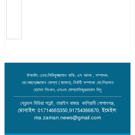
উপদেষ্টা
এ্যড
সিদ্দিকুজ্জামান
খাকি
এস
আলম
সম্পাদক:
:
:
,
,
মো
আছাদুজ্জামান
মোল্লা
জামান
নির্বাহী
সম্পাদক
মো
লিয়াকত
:
(
),
:
হোসেন
লিংকন
এসএম
মোস্তাফিজুররহমান
দিলু
,
,
,
ফ্রেন্ডস
মিডিয়া
পয়েন্ট
তারাইল
বাজার
কাশিয়ানী
গোপালগঞ্জ
মোবাইল: 01714665350,91754366870, ইমেইল:
ma.zaman.news@gmail.com