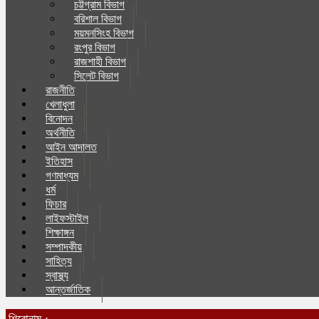
চট্টগ্রাম বিভাগ
বরিশাল বিভাগ
ময়মনসিংহ বিভাগ
রংপুর বিভাগ
রাজশাহী বিভাগ
সিলেট বিভাগ
রাজনীতি
খেলাধুলা
বিনোদন
অর্থনীতি
আইন আদালত
ইতিহাস
গণমাধ্যম
ধর্ম
ফিচার
লাইফস্টাইল
শিক্ষাঙ্গন
সম্পাদকীয়
সাহিত্য
স্বাস্থ্য
আন্তর্জাতিক
শিরোনাম :