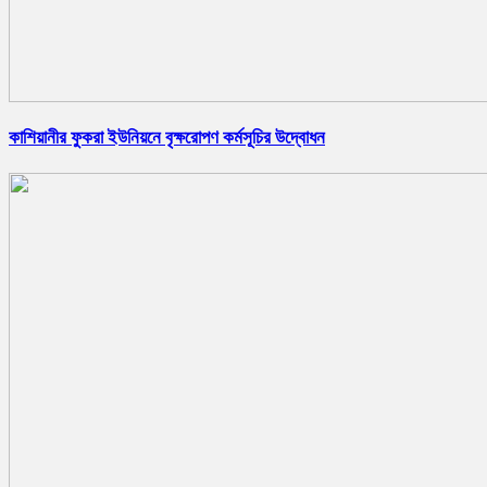
কাশিয়ানীর ফুকরা ইউনিয়নে বৃক্ষরোপণ কর্মসূচির উদ্বোধন