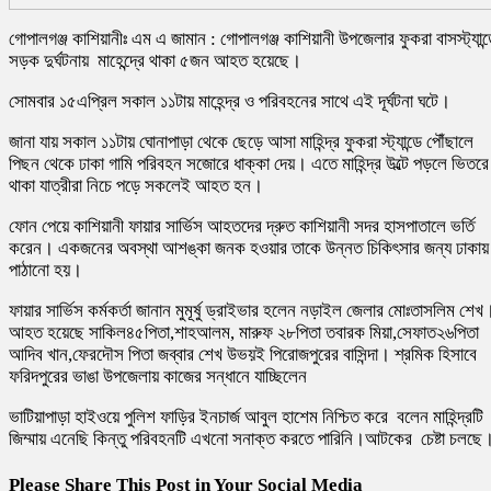
গোপালগঞ্জ কাশিয়ানীঃ এম এ জামান : গোপালগঞ্জ কাশিয়ানী উপজেলার ফুকরা বাসস্ট্যান্
সড়ক দুর্ঘটনায় মাহেন্দ্রে থাকা ৫জন আহত হয়েছে।
সোমবার ১৫এপ্রিল সকাল ১১টায় মাহেন্দ্র ও পরিবহনের সাথে এই দূর্ঘটনা ঘটে।
জানা যায় সকাল ১১টায় ঘোনাপাড়া থেকে ছেড়ে আসা মাহিন্দ্র ফুকরা স্ট্যান্ডে পৌঁছালে
পিছন থেকে ঢাকা গামি পরিবহন সজোরে ধাক্কা দেয়। এতে মাহিন্দ্র উল্টে পড়লে ভিতরে
থাকা যাত্রীরা নিচে পড়ে সকলেই আহত হন।
ফোন পেয়ে কাশিয়ানী ফায়ার সার্ভিস আহতদের দ্রুত কাশিয়ানী সদর হাসপাতালে ভর্তি
করেন। একজনের অবস্থা আশঙ্কা জনক হওয়ার তাকে উন্নত চিকিৎসার জন্য ঢাকায়
পাঠানো হয়।
ফায়ার সার্ভিস কর্মকর্তা জানান মুমূর্ষু ড্রাইভার হলেন নড়াইল জেলার মোঃতাসলিম শেখ
আহত হয়েছে সাকিল৪৫পিতা,শাহআলম, মারুফ ২৮পিতা তবারক মিয়া,সেফাত২৬পিতা
আদিব খান,ফেরদৌস পিতা জব্বার শেখ উভয়ই পিরোজপুরের বাসিন্দা। শ্রমিক হিসাবে
ফরিদপুরের ভাঙা উপজেলায় কাজের সন্ধানে যাচ্ছিলেন
ভাটিয়াপাড়া হাইওয়ে পুলিশ ফাড়ির ইনচার্জ আবুল হাশেম নিশ্চিত করে বলেন মাহিন্দ্রটি
জিম্মায় এনেছি কিন্তু পরিবহনটি এখনো সনাক্ত করতে পারিনি।আটকের চেষ্টা চলছে
Please Share This Post in Your Social Media