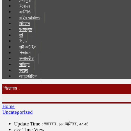
খেলাধুলা
বিনোদন
অর্থনীতি
আইন আদালত
ইতিহাস
গণমাধ্যম
ধর্ম
ফিচার
লাইফস্টাইল
শিক্ষাঙ্গন
সম্পাদকীয়
সাহিত্য
স্বাস্থ্য
আন্তর্জাতিক
শিরোনাম :
Home
Uncategorized
Update Time : শুক্রবার, ১৮ অক্টোবর, ২০২৪
৬৫৬ Time View