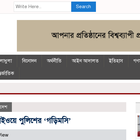
Search
লাধুলা
বিনোদন
অর্থনীতি
আইন আদালত
ইতিহাস
গণম
তর্জাতিক
াদেশ
ইওয়ে পুলিশের ‘গড়িমসি’
View