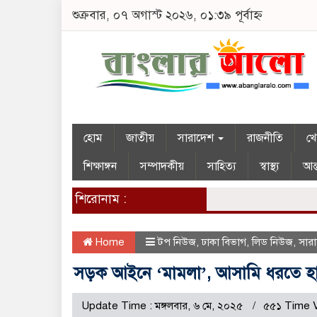
শুক্রবার, ০৭ অগাস্ট ২০২৬, ০১:৩৯ পূর্বাহ্ন
হোম
জাতীয়
সারাদেশ
রাজনীতি
খে
শিক্ষাঙ্গন
সম্পাদকীয়
সাহিত্য
স্বাস্থ্য
আন্
শিরোনাম :
Home
টপ নিউজ
,
ঢাকা বিভাগ
,
লিড নিউজ
,
সার
সড়ক আইনে ‘মামলা’, আসামি ধরতে হা
Update Time : মঙ্গলবার, ৬ মে, ২০২৫
৫৫১ Time 