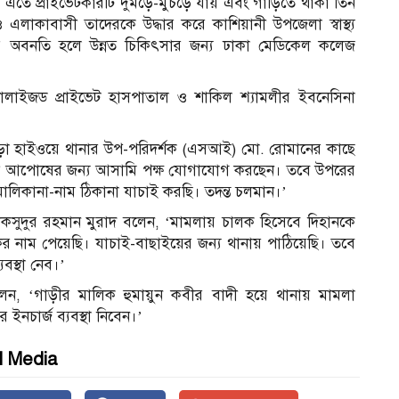
েয়। এতে প্রাইভেটকারটি দুমড়ে-মুচড়ে যায় এবং গাড়িতে থাকা তিন
এলাকাবাসী তাদেরকে উদ্ধার করে কাশিয়ানী উপজেলা স্বাস্থ্য
্থার অবনতি হলে উন্নত চিকিৎসার জন্য ঢাকা মেডিকেল কলেজ
শালাইজড প্রাইভেট হাসপাতাল ও শাকিল শ্যামলীর ইবনেসিনা
পাড়া হাইওয়ে থানার উপ-পরিদর্শক (এসআই) মো. রোমানের কাছে
সাথে আপোষের জন্য আসামি পক্ষ যোগাযোগ করছেন। তবে উপরের
মালিকানা-নাম ঠিকানা যাচাই করছি। তদন্ত চলমান।’
াকসুদুর রহমান মুরাদ বলেন, ‘মামলায় চালক হিসেবে দিহানকে
ের নাম পেয়েছি। যাচাই-বাছাইয়ের জন্য থানায় পাঠিয়েছি। তবে
যবস্থা নেব।’
লেন, ‘গাড়ীর মালিক হুমায়ুন কবীর বাদী হয়ে থানায় মামলা
নচার্জ ব্যবস্থা নিবেন।’
l Media