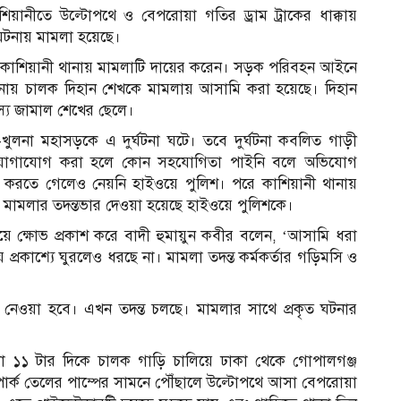
ছ
িয়ানীতে উল্টোপথে ও বেপরোয়া গতির ড্রাম ট্রাকের ধাক্কায়
ক
ঘটনায় মামলা হয়েছে।
স
উ
িল কাশিয়ানী থানায় মামলাটি দায়ের করেন। সড়ক পরিবহন আইনে
প
ব
নোয় চালক দিহান শেখকে মামলায় আসামি করা হয়েছে। দিহান
ত
দস্য জামাল শেখের ছেলে।
ত
ব
ুলনা মহাসড়কে এ দুর্ঘটনা ঘটে। তবে দুর্ঘটনা কবলিত গাড়ী
ব
ায় যোগাযোগ করা হলে কোন সহযোগিতা পাইনি বলে অভিযোগ
ঘ
া করতে গেলেও নেয়নি হাইওয়ে পুলিশ। পরে কাশিয়ানী থানায়
অ
ভ
 মামলার তদন্তভার দেওয়া হয়েছে হাইওয়ে পুলিশকে।
ক
ম
 ক্ষোভ প্রকাশ করে বাদী হুমায়ুন কবীর বলেন, ‘আসামি ধরা
আ
রকাশ্যে ঘুরলেও ধরছে না। মামলা তদন্ত কর্মকর্তার গড়িমসি ও
ও
থা নেওয়া হবে। এখন তদন্ত চলছে। মামলার সাথে প্রকৃত ঘটনার
া ১১ টার দিকে চালক গাড়ি চালিয়ে ঢাকা থেকে গোপালগঞ্জ
পার্ক তেলের পাম্পের সামনে পৌঁছালে উল্টোপথে আসা বেপরোয়া