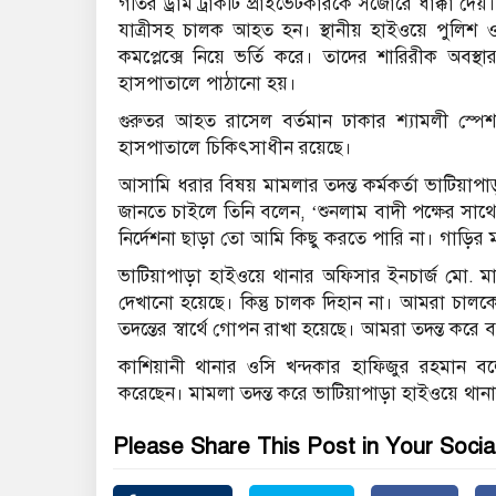
গতির ড্রাম ট্রাকটি প্রাইভেটকারকে সজোরে ধাক্কা দ
যাত্রীসহ চালক আহত হন। স্থানীয় হাইওয়ে পুলিশ ও 
কমপ্লেক্সে নিয়ে ভর্তি করে। তাদের শারিরীক অবস
হাসপাতালে পাঠানো হয়।
গুরুতর আহত রাসেল বর্তমান ঢাকার শ্যামলী স্পে
হাসপাতালে চিকিৎসাধীন রয়েছে।
আসামি ধরার বিষয় মামলার তদন্ত কর্মকর্তা ভাটিয়া
জানতে চাইলে তিনি বলেন, ‘শুনলাম বাদী পক্ষের 
নির্দেশনা ছাড়া তো আমি কিছু করতে পারি না। গাড়ির 
ভাটিয়াপাড়া হাইওয়ে থানার অফিসার ইনচার্জ মো. ম
দেখানো হয়েছে। কিন্তু চালক দিহান না। আমরা চালক
তদন্তের স্বার্থে গোপন রাখা হয়েছে। আমরা তদন্ত করে ব্
কাশিয়ানী থানার ওসি খন্দকার হাফিজুর রহমান ব
করেছেন। মামলা তদন্ত করে ভাটিয়াপাড়া হাইওয়ে থানার ই
Please Share This Post in Your Socia