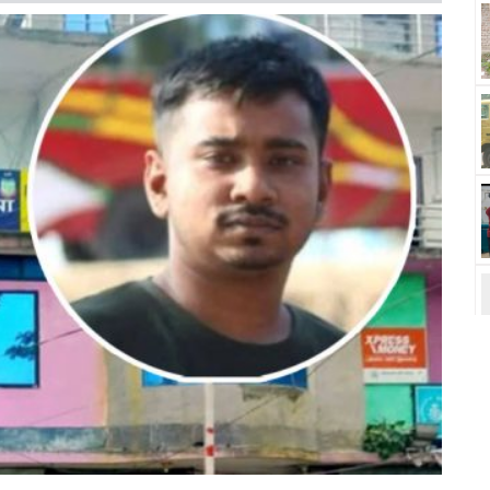
ত
স
ত
ত
ব
স