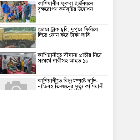
কাশিয়ানীর ফুকরা ইউনিয়নে
বৃক্ষরোপণ কর্মসূচির উদ্বোধন
ভোরে ট্রাক চুরি, দুপুরে ফিরিয়ে
দিতে ফোন করে টাকা দাবি
কাশিয়ানীতে সীমানা প্রাচীর নিয়ে
সংঘর্ষে নারীসহ আহত ১০
কাশিয়ানীতে বিদ্যুৎস্পৃষ্টে দাদি-
নাতিসহ তিনজনের মৃত্যু কাশিয়ানী
(গোপালগঞ্জ) প্রতিনিধি
গোপালগঞ্জের কাশিয়ানীতে
বিদ্যুৎস্পৃষ্ট হয়ে দাদি-নাতিসহ
িনজনের মৃত্যু হয়েছে। শনিবার (১৭ জানুয়ারী) রাত
াড়ে ৮টার দিকে উপজেলার রাজপাট ইউনিয়নের
েঁতুলিয়া গ্রামে এ ঘটনা ঘটে। নিহতরা হলেন-
েঁতুলিয়া গ্রামের মোশারেফ শিকদারের স্ত্রী রাহেলা
েগম (৫০) ও তার নাতি সজীব শিকদারের ছেলে
াইফান সিকদার (৮) এবং প্রতিবেশী হানিফ শিকদারের